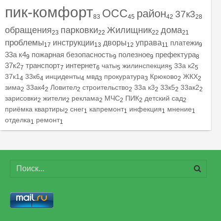
пик-комфорт
ОСС
район
37к3
83
45
42
28
обращения
парковки
Жилищник
дома
23
22
22
21
проблемы
инструкции
дворы
управа
платежи
17
13
12
11
9
33а к4
пожарная безопасность
полезное
префектура
9
9
9
8
37к2
транспорт
интернет
чаты
жилинспекция
33а к2
7
7
6
5
5
5
37к1
33к6
инциденты
мвд
прокуратура
Крюково
ЖКХ
4
4
4
3
3
2
2
зима
33ак4
Ловител
строительство
33а к3
33к5
33ак2
2
2
2
2
2
2
2
зарисовки
жители
реклама
МЧС
ПИК
детский сад
2
2
2
2
2
2
приёмка квартиры
снег
капремонт
инфекция
мнение
2
1
1
1
1
отделка
ремонт
1
1