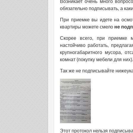
Возникает очень много вопросо
обязательно подписывать, а какие
При приемке вы идете на осмот
квартиры можете смело
не под
Cкорее всего, при приемке 
настойчиво работать, предлага
крупногабаритного мусора, от
комнат (покупку мебели для них)
Так же не подписывайте нижеук
Этот протокол нельзя подписыв