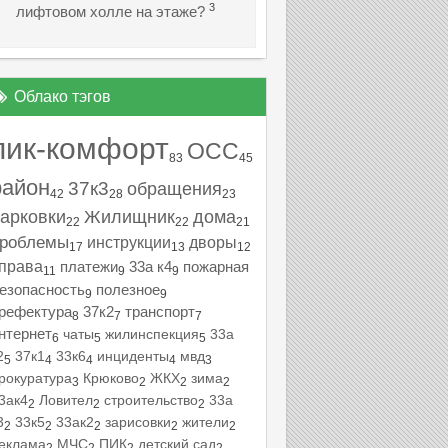
3
лифтовом холле на этаже?
Облако тэгов
пик-комфорт
ОСС
83
45
район
37к3
обращения
42
28
23
арковки
Жилищник
дома
22
22
21
роблемы
инструкции
дворы
17
13
12
права
платежи
33а к4
пожарная
11
9
9
езопасность
полезное
9
9
рефектура
37к2
транспорт
8
7
7
нтернет
чаты
жилинспекция
33а
6
5
5
2
37к1
33к6
инциденты
мвд
5
4
4
4
3
рокуратура
Крюково
ЖКХ
зима
3
2
2
2
3ак4
Ловител
строительство
33а
2
2
2
3
33к5
33ак2
зарисовки
жители
2
2
2
2
2
еклама
МЧС
ПИК
детский сад