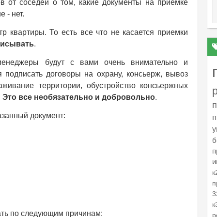
в от соседей о том, какие документы на приёмке
 - нет.
р квартиры. То есть все что не касается приемки
писывать
.
менеджеры будут с вами очень внимательно и
я подписать договоры на охрану, консьерж, вывоз
саживание территории, обустройство консьержных
.
Это все необязательно и добровольно
.
п
азанный документ:
п
у
б
п
и
к
п
3
к
ать по следующим причинам:
р