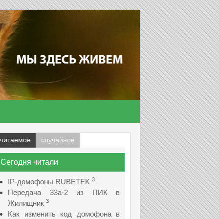
читаемое
случайное
Сегодня читали
3
IP-домофоны RUBETEK
Передача 33а-2 из ПИК в
3
Жилищник
Как изменить код домофона в