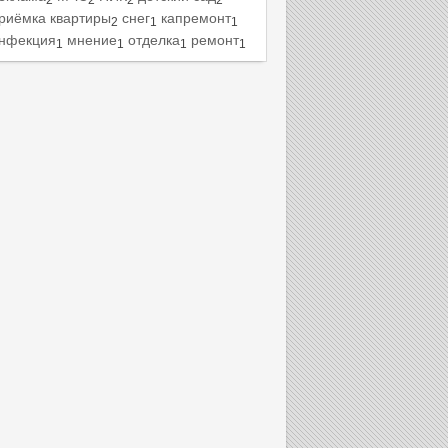
2
2
2
2
риёмка квартиры
снег
капремонт
2
1
1
нфекция
мнение
отделка
ремонт
1
1
1
1