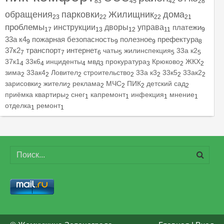
83
45
42
28
обращения
парковки
Жилищник
дома
23
22
22
21
проблемы
инструкции
дворы
управа
платежи
17
13
12
11
9
33а к4
пожарная безопасность
полезное
префектура
9
9
9
8
37к2
транспорт
интернет
чаты
жилинспекция
33а к2
7
7
6
5
5
5
37к1
33к6
инциденты
мвд
прокуратура
Крюково
ЖКХ
4
4
4
3
3
2
2
зима
33ак4
Ловител
строительство
33а к3
33к5
33ак2
2
2
2
2
2
2
2
зарисовки
жители
реклама
МЧС
ПИК
детский сад
2
2
2
2
2
2
приёмка квартиры
снег
капремонт
инфекция
мнение
2
1
1
1
1
отделка
ремонт
1
1