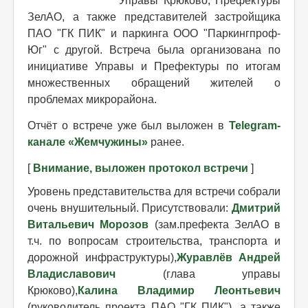
Управы Крюково, Префектуры
ЗелАО, а также представителей застройщика
ПАО "ГК ПИК" и паркинга ООО "Паркингпроф-
Юг" с другой. Встреча была организована по
инициативе Управы и Префектуры по итогам
множественных обращений жителей о
проблемах микрорайона.
Отчёт о встрече уже был выложен в
Telegram-
канале «Жемчужины»
ранее.
[
Внимание, выложен протокол встречи
]
Уровень представительства для встречи собрали
очень внушительный. Присутствовали:
Дмитрий
Витальевич Морозов
(зам.префекта ЗелАО в
т.ч. по вопросам строительства, транспорта и
дорожной инфраструктуры),
Журавлёв Андрей
Владиславович
(глава управы
Крюково),
Калина Владимир Леонтьевич
(руководитель проекта ПАО "ГК ПИК"), а также