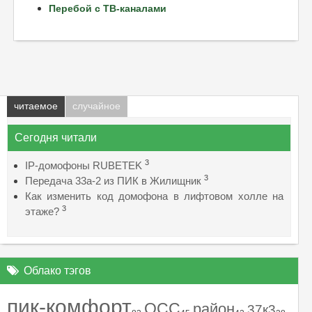
Перебой с ТВ-каналами
читаемое
случайное
Сегодня читали
3
IP-домофоны RUBETEK
3
Передача 33а-2 из ПИК в Жилищник
Как изменить код домофона в лифтовом холле на
3
этаже?
Облако тэгов
пик-комфорт
ОСС
район
37к3