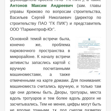
Антонов Максим Андреевич
(зам. главы
управы Крюково по вопросам строительства,
Васильев Сергей Николаевич (директор по
строительству ПАО "ГК ПИК") и представитель
ООО "Паркингпроф-Юг".
Основной темой встречи была,
конечно же, проблема
парковочного пространства в
микрорайоне. К началу встречи
активисты запаслись картой с
вручную посчитанными
машиноместами, а также
отмеченными на карте домами. Для понимания:
машиноместа считались вручную, и только там
где они должны быть. Дворы, тротуары, места
вдоль тротуаров и тем более вдоль дороги не
засчитывались. Тем не менее, цифры могут быть
не вполне точными, т.к. под снегом разметку