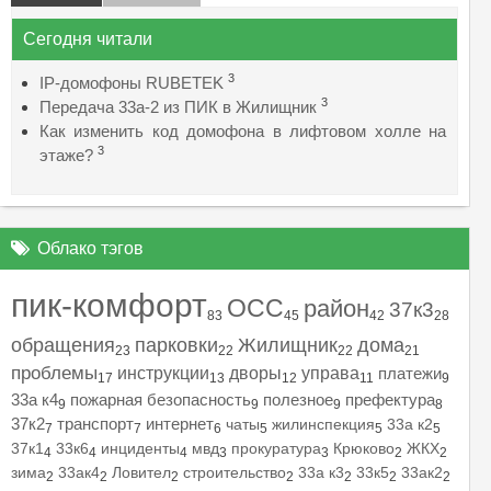
Сегодня читали
3
IP-домофоны RUBETEK
3
Передача 33а-2 из ПИК в Жилищник
Как изменить код домофона в лифтовом холле на
3
этаже?
Облако тэгов
пик-комфорт
ОСС
район
37к3
83
45
42
28
обращения
парковки
Жилищник
дома
23
22
22
21
проблемы
инструкции
дворы
управа
платежи
17
13
12
11
9
33а к4
пожарная безопасность
полезное
префектура
9
9
9
8
37к2
транспорт
интернет
чаты
жилинспекция
33а к2
7
7
6
5
5
5
37к1
33к6
инциденты
мвд
прокуратура
Крюково
ЖКХ
4
4
4
3
3
2
2
зима
33ак4
Ловител
строительство
33а к3
33к5
33ак2
2
2
2
2
2
2
2