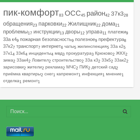
пик-комфорт
ОСС
район
37к3
83
45
42
28
обращения
парковки
Жилищник
дома
23
22
22
21
проблемы
инструкции
дворы
управа
платежи
17
13
12
11
9
33а к4
пожарная безопасность
полезное
префектура
9
9
9
8
37к2
транспорт
интернет
чаты
жилинспекция
33а к2
7
7
6
5
5
5
37к1
33к6
инциденты
мвд
прокуратура
Крюково
ЖКХ
4
4
4
3
3
2
2
зима
33ак4
Ловител
строительство
33а к3
33к5
33ак2
2
2
2
2
2
2
2
зарисовки
жители
реклама
МЧС
ПИК
детский сад
2
2
2
2
2
2
приёмка квартиры
снег
капремонт
инфекция
мнение
2
1
1
1
1
отделка
ремонт
1
1