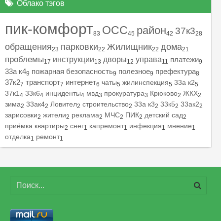
Облако тэгов
пик-комфорт
ОСС
район
37к3
83
45
42
28
обращения
парковки
Жилищник
дома
23
22
22
21
проблемы
инструкции
дворы
управа
платежи
17
13
12
11
9
33а к4
пожарная безопасность
полезное
префектура
9
9
9
8
37к2
транспорт
интернет
чаты
жилинспекция
33а к2
7
7
6
5
5
5
37к1
33к6
инциденты
мвд
прокуратура
Крюково
ЖКХ
4
4
4
3
3
2
2
зима
33ак4
Ловител
строительство
33а к3
33к5
33ак2
2
2
2
2
2
2
2
зарисовки
жители
реклама
МЧС
ПИК
детский сад
2
2
2
2
2
2
приёмка квартиры
снег
капремонт
инфекция
мнение
2
1
1
1
1
отделка
ремонт
1
1