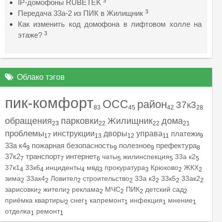
3
IP-домофоны RUBETEK
3
Передача 33а-2 из ПИК в Жилищник
Как изменить код домофона в лифтовом холле на
3
этаже?
Облако тэгов
пик-комфорт
ОСС
район
37к3
83
45
42
28
обращения
парковки
Жилищник
дома
23
22
22
21
проблемы
инструкции
дворы
управа
платежи
17
13
12
11
9
33а к4
пожарная безопасность
полезное
префектура
9
9
9
8
37к2
транспорт
интернет
чаты
жилинспекция
33а к2
7
7
6
5
5
5
37к1
33к6
инциденты
мвд
прокуратура
Крюково
ЖКХ
4
4
4
3
3
2
2
зима
33ак4
Ловител
строительство
33а к3
33к5
33ак2
2
2
2
2
2
2
2
зарисовки
жители
реклама
МЧС
ПИК
детский сад
2
2
2
2
2
2
приёмка квартиры
снег
капремонт
инфекция
мнение
2
1
1
1
1
отделка
ремонт
1
1