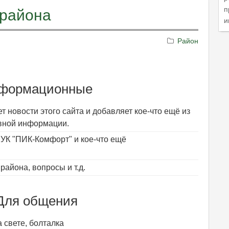
п
орайона
и
Район
формационные
т новости этого сайта и добавляет кое-что ещё из
вной информации.
УК "ПИК-Комфорт" и кое-что ещё
района, вопросы и т.д.
Для общения
 свете, болталка