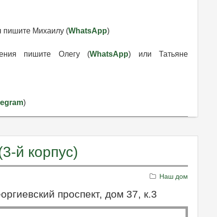
я пишите Михаилу (
WhatsApp
)
ения пишите Олегу (
WhatsApp
) или Татьяне
legram
)
(3-й корпус)
Наш дом
еоргиевский проспект, дом 37, к.3