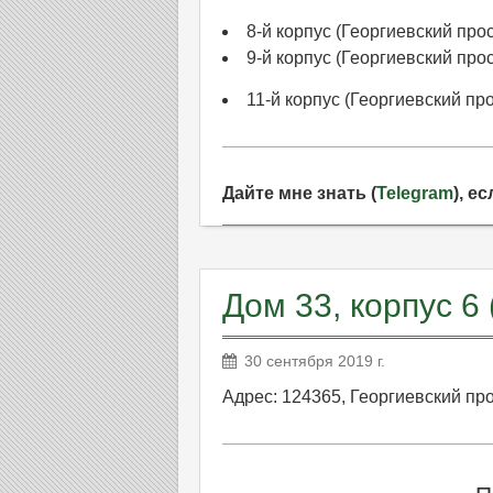
8-й корпус (Георгиевский просп
9-й корпус (Георгиевский просп
11-й корпус (Георгиевский прос
Дайте мне знать (
Telegram
), е
Дом 33, корпус 6 
30 сентября 2019 г.
Адрес: 124365, Георгиевский про