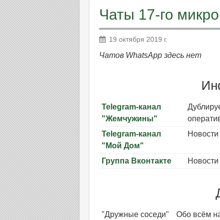
Чаты 17-го микр
19 октября 2019 г.
Чатов WhatsApp здесь нет
Ин
Telegram-канал
Дублируе
"Жемчужины"
операти
Telegram-канал
Новости 
"Мой Дом"
Группа Вконтакте
Новости 
"Дружные соседи"
Обо всём на