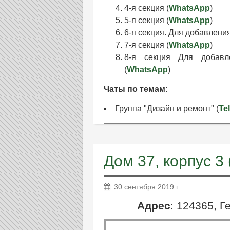
4-я секция (
WhatsApp
)
5-я секция (
WhatsApp
)
6-я секция. Для добавлени
7-я секция (
WhatsApp
)
8-я секция Для добавл
(
WhatsApp
)
Чаты по темам
:
Группа "Дизайн и ремонт" (
Te
Дом 37, корпус 3 
30 сентября 2019 г.
Адрес
: 124365, Г