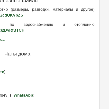
олезные файлы
ртир (размеры, разводки, материалы и другое)
z4/2cdQKVbZS
ей по водоснабжению и отоплению
NWc/2DyRfBTCH
уса
Чаты дома
те
)
gey_s (
WhatsApp
)