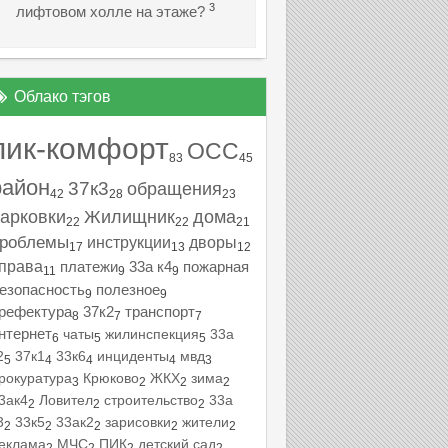
3
лифтовом холле на этаже?
Облако тэгов
пик-комфорт
ОСС
83
45
район
37к3
обращения
42
28
23
арковки
Жилищник
дома
22
22
21
роблемы
инструкции
дворы
17
13
12
права
платежи
33а к4
пожарная
11
9
9
езопасность
полезное
9
9
рефектура
37к2
транспорт
8
7
7
нтернет
чаты
жилинспекция
33а
6
5
5
2
37к1
33к6
инциденты
мвд
5
4
4
4
3
рокуратура
Крюково
ЖКХ
зима
3
2
2
2
3ак4
Ловител
строительство
33а
2
2
2
3
33к5
33ак2
зарисовки
жители
2
2
2
2
2
еклама
МЧС
ПИК
детский сад