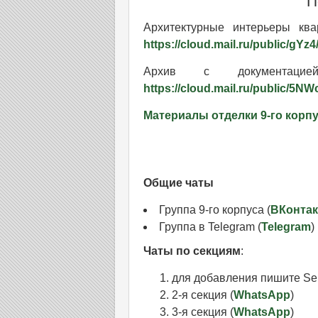
П
Архитектурные интерьеры ква
https://cloud.mail.ru/public/gY
Архив с документаци
https://cloud.mail.ru/public/5
Материалы отделки 9-го корп
Общие чаты
Группа 9-го корпуса (
ВКонтак
Группа в Telegram (
Telegram
)
Чаты по секциям
:
для добавления пишите Ser
2-я секция (
WhatsApp
)
3-я секция (
WhatsApp
)