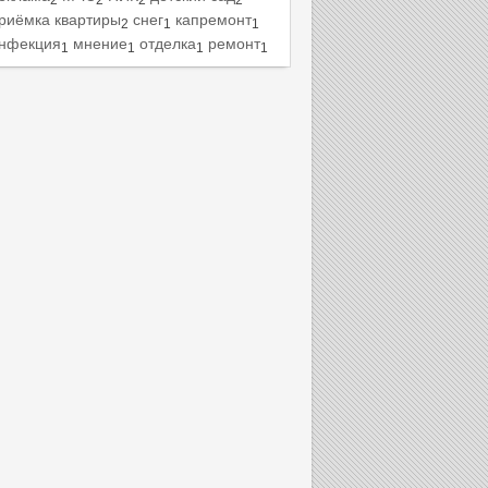
2
2
2
2
риёмка квартиры
снег
капремонт
2
1
1
нфекция
мнение
отделка
ремонт
1
1
1
1