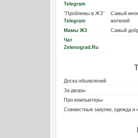
Telegram
"Проблемы в ЖЗ"
Самый мног
Telegram
жителей
Мамы ЖЗ
Самый добр
Чат
Zelenograd.Ru
Доска объявлений
За дворы
Про компьютеры
Совместные закупки, одежда и 