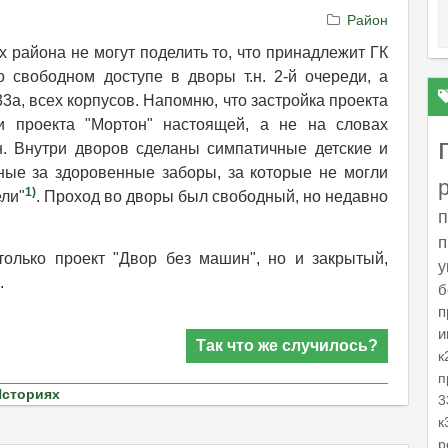
Район
х района не могут поделить то, что принадлежит ГК
о свободном доступе в дворы т.н. 2-й очереди, а
3а, всех корпусов. Напомню, что застройка проекта
ки проекта "Мортон" настоящей, а не на словах
. Внутри дворов сделаны симпатичные детские и
ные за здоровенные заборы, за которые не могли
1)
ели"
. Проход во дворы был свободный, но недавно
п
п
олько проект "Двор без машин", но и закрытый,
у
.
б
п
и
Так что же случилось?
к
п
Историях
3
к
р