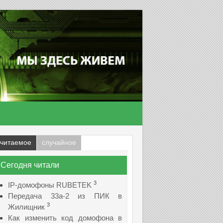
читаемое
случайное
Сегодня читали
3
IP-домофоны RUBETEK
Передача 33а-2 из ПИК в
3
Жилищник
Как изменить код домофона в