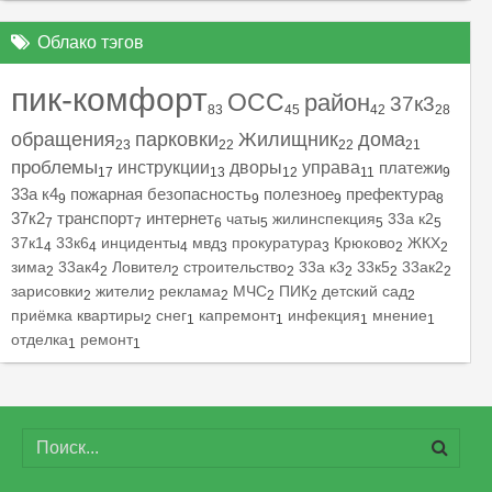
Облако тэгов
пик-комфорт
ОСС
район
37к3
83
45
42
28
обращения
парковки
Жилищник
дома
23
22
22
21
проблемы
инструкции
дворы
управа
платежи
17
13
12
11
9
33а к4
пожарная безопасность
полезное
префектура
9
9
9
8
37к2
транспорт
интернет
чаты
жилинспекция
33а к2
7
7
6
5
5
5
37к1
33к6
инциденты
мвд
прокуратура
Крюково
ЖКХ
4
4
4
3
3
2
2
зима
33ак4
Ловител
строительство
33а к3
33к5
33ак2
2
2
2
2
2
2
2
зарисовки
жители
реклама
МЧС
ПИК
детский сад
2
2
2
2
2
2
приёмка квартиры
снег
капремонт
инфекция
мнение
2
1
1
1
1
отделка
ремонт
1
1